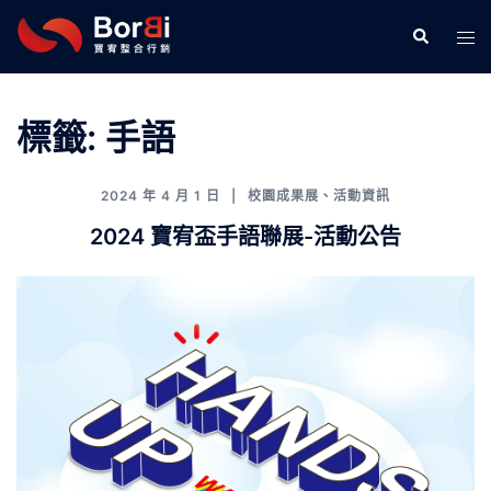
跳
Search
Tog
至
men
主
要
內
標籤:
手語
容
2024 年 4 月 1 日
校園成果展
、
活動資訊
2024 寶宥盃手語聯展-活動公告