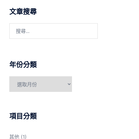
文章搜尋
搜
尋
關
鍵
字:
年份分類
年
份
分
類
項目分類
其他
(1)