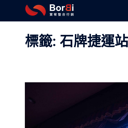
跳
至
主
要
內
標籤:
石牌捷運
容